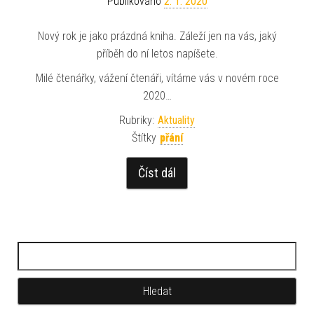
Publikováno
2. 1. 2020
Nový rok je jako prázdná kniha. Záleží jen na vás, jaký
příběh do ní letos napíšete.
Milé čtenářky, vážení čtenáři, vítáme vás v novém roce
2020…
Rubriky:
Aktuality
Štítky
přání
Číst dál