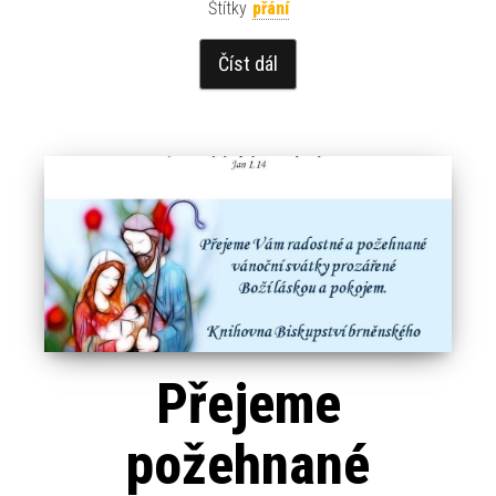
Štítky
přání
Číst dál
Přejeme
požehnané