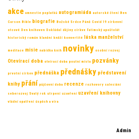
akce
autogramiáda
amnestie poplatků
autorské čtení
Ben
biografie
Carson
Bible
Božské Srdce Páně
Covid 19
církevní
otcové
Den knihoven
Dokládal
dějiny církve
Fatimský apoštolát
láska
manželství
historický román
klanění
kněží
konvertité
novinky
misie
meditace
nabídka knih
osobní rozvoj
pozvánky
Otevírací doba
otvírací doba
poutní místa
přednášky
přednáška
představení
prvotní církev
přání
knihy
recenze
půjčovní doba
rozhovory
salesiáni
uzavření knihovny
seberozvoj
Svatý rok
utrpení
uzavření
vládní opatření
úspěch a víra
Admin