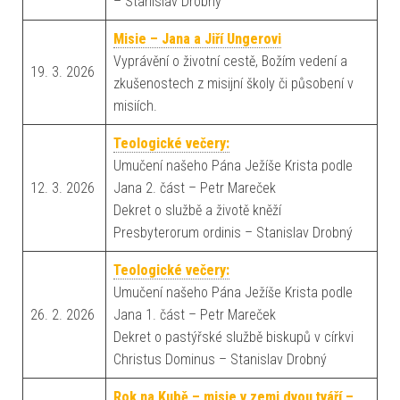
– Stanislav Drobný
Misie – Jana a Jiří Ungerovi
Vyprávění o životní cestě, Božím vedení a
19. 3. 2026
zkušenostech z misijní školy či působení v
misiích.
Teologické večery:
Umučení našeho Pána Ježíše Krista podle
12. 3. 2026
Jana 2. část – Petr Mareček
Dekret o službě a životě kněží
Presbyterorum ordinis – Stanislav Drobný
Teologické večery:
Umučení našeho Pána Ježíše Krista podle
26. 2. 2026
Jana 1. část – Petr Mareček
Dekret o pastýřské službě biskupů v církvi
Christus Dominus – Stanislav Drobný
Rok na Kubě – misie v zemi dvou tváří –