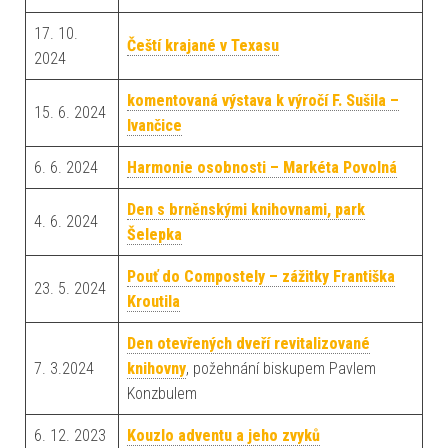
17. 10.
Čeští krajané v Texasu
2024
komentovaná výstava k výročí F. Sušila –
15. 6. 2024
Ivančice
6. 6. 2024
Harmonie osobnosti – Markéta Povolná
Den s brněnskými knihovnami, park
4. 6. 2024
Šelepka
Pouť do Compostely – zážitky Františka
23. 5. 2024
Kroutila
Den otevřených dveří revitalizované
7. 3.2024
knihovny
, požehnání biskupem Pavlem
Konzbulem
6. 12. 2023
Kouzlo adventu a jeho zvyků