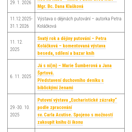
29. 1. 2026
Mgr. Bc. Dana Klašková
11.12.2025-
Výstava o dějinách putování – autorka Petra
31.1.2026
Koláčková
Svatý rok a dějiny putování – Petra
11. 12.
Koláčková – komentovaná výstava
2025
beseda, sdílení a bazar knih
Já s ní(m) – Marie Šumberová a Jana
Šprtová.
6. 11. 2025
Představení duchovního deníku s
biblickými ženami
Putovní výstava „Eucharistické zázraky“
29.-30. 10.
podle zpracování
2025
sv. Carla Acutise. Spojeno s možností
zakoupit knihu či ikonu