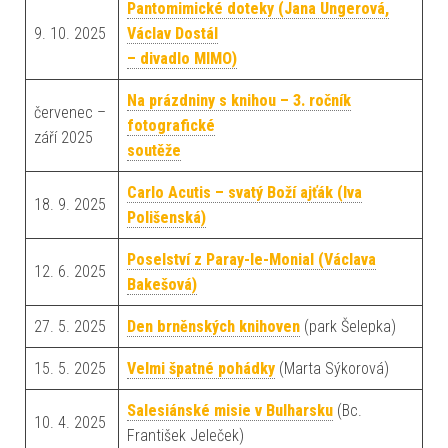
Pantomimické doteky (Jana Ungerová,
9. 10. 2025
Václav Dostál
– divadlo MIMO)
Na prázdniny s knihou – 3. ročník
červenec –
fotografické
září 2025
soutěže
Carlo Acutis – svatý Boží ajťák (Iva
18. 9. 2025
Polišenská)
Poselství z Paray-le-Monial (Václava
12. 6. 2025
Bakešová)
27. 5. 2025
Den brněnských knihoven
(park Šelepka)
15. 5. 2025
Velmi špatné pohádky
(Marta Sýkorová)
Salesiánské misie v Bulharsku
(Bc.
10. 4. 2025
František Jeleček)