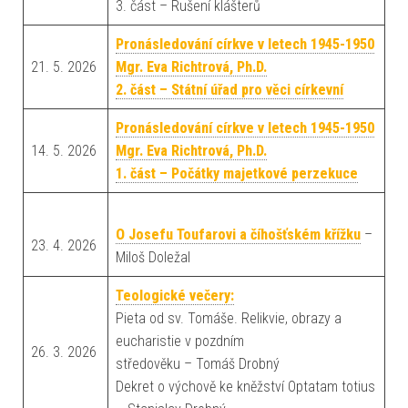
3. část – Rušení klášterů
Pronásledování církve v letech 1945-1950
21. 5. 2026
Mgr. Eva Richtrová, Ph.D.
2. část – Státní úřad pro věci církevní
Pronásledování církve v letech 1945-1950
14. 5. 2026
Mgr. Eva Richtrová, Ph.D.
1. část – Počátky majetkové perzekuce
O Josefu Toufarovi a číhošťském křížku
–
23. 4. 2026
Miloš Doležal
Teologické večery:
Pieta od sv. Tomáše. Relikvie, obrazy a
eucharistie v pozdním
26. 3. 2026
středověku – Tomáš Drobný
Dekret o výchově ke kněžství Optatam totius