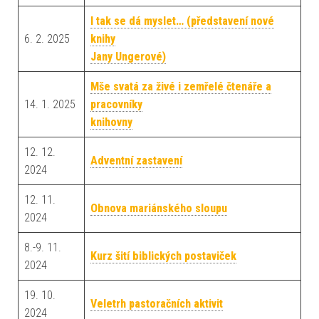
I tak se dá myslet… (představení nové
6. 2. 2025
knihy
Jany Ungerové)
Mše svatá za živé i zemřelé čtenáře a
14. 1. 2025
pracovníky
knihovny
12. 12.
Adventní zastavení
2024
12. 11.
Obnova mariánského sloupu
2024
8.-9. 11.
Kurz šití biblických postaviček
2024
19. 10.
Veletrh pastoračních aktivit
2024