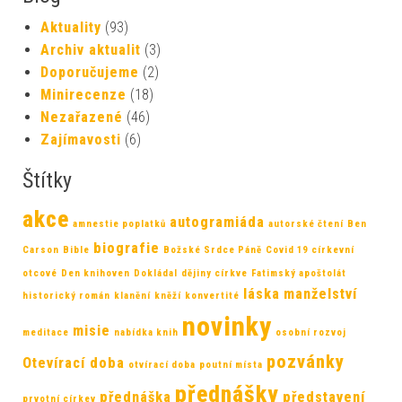
Aktuality
(93)
Archiv aktualit
(3)
Doporučujeme
(2)
Minirecenze
(18)
Nezařazené
(46)
Zajímavosti
(6)
Štítky
akce
autogramiáda
amnestie poplatků
autorské čtení
Ben
biografie
Carson
Bible
Božské Srdce Páně
Covid 19
církevní
otcové
Den knihoven
Dokládal
dějiny církve
Fatimský apoštolát
láska
manželství
historický román
klanění
kněží
konvertité
novinky
misie
meditace
nabídka knih
osobní rozvoj
pozvánky
Otevírací doba
otvírací doba
poutní místa
přednášky
přednáška
představení
prvotní církev