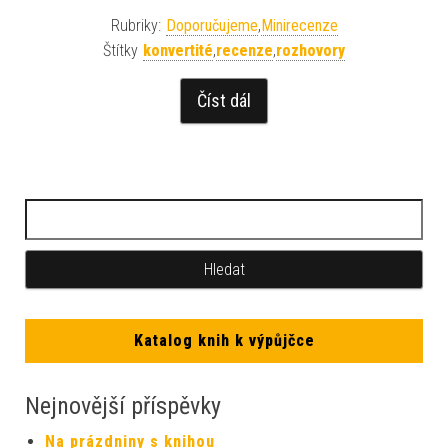
Rubriky:
Doporučujeme
,
Minirecenze
Štítky
konvertité
,
recenze
,
rozhovory
Číst dál
Katalog knih k výpůjčce
Nejnovější příspěvky
Na prázdniny s knihou