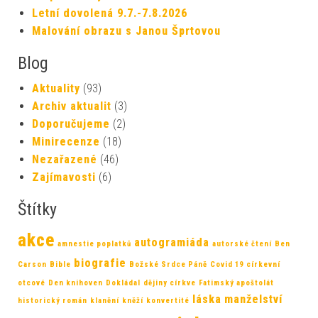
Letní dovolená 9.7.-7.8.2026
Malování obrazu s Janou Šprtovou
Blog
Aktuality
(93)
Archiv aktualit
(3)
Doporučujeme
(2)
Minirecenze
(18)
Nezařazené
(46)
Zajímavosti
(6)
Štítky
akce
autogramiáda
amnestie poplatků
autorské čtení
Ben
biografie
Carson
Bible
Božské Srdce Páně
Covid 19
církevní
otcové
Den knihoven
Dokládal
dějiny církve
Fatimský apoštolát
láska
manželství
historický román
klanění
kněží
konvertité