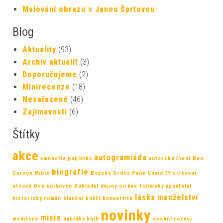
Malování obrazu s Janou Šprtovou
Blog
Aktuality
(93)
Archiv aktualit
(3)
Doporučujeme
(2)
Minirecenze
(18)
Nezařazené
(46)
Zajímavosti
(6)
Štítky
akce
autogramiáda
amnestie poplatků
autorské čtení
Ben
biografie
Carson
Bible
Božské Srdce Páně
Covid 19
církevní
otcové
Den knihoven
Dokládal
dějiny církve
Fatimský apoštolát
láska
manželství
historický román
klanění
kněží
konvertité
novinky
misie
meditace
nabídka knih
osobní rozvoj