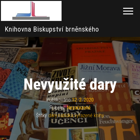
Knihovna Biskupství brněnského
Nevyužité dary
Publikováno
12. 2. 2020
Rubriky:
Nezařazené
Štítky
dary
,
nabídka
,
vyřazené knihy