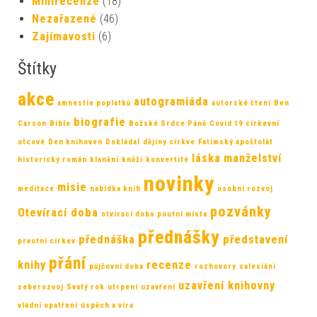
Minirecenze
(18)
Nezařazené
(46)
Zajímavosti
(6)
Štítky
akce
autogramiáda
amnestie poplatků
autorské čtení
Ben
biografie
Carson
Bible
Božské Srdce Páně
Covid 19
církevní
otcové
Den knihoven
Dokládal
dějiny církve
Fatimský apoštolát
láska
manželství
historický román
klanění
kněží
konvertité
novinky
misie
meditace
nabídka knih
osobní rozvoj
pozvánky
Otevírací doba
otvírací doba
poutní místa
přednášky
přednáška
představení
prvotní církev
přání
knihy
recenze
půjčovní doba
rozhovory
salesiáni
uzavření knihovny
seberozvoj
Svatý rok
utrpení
uzavření
vládní opatření
úspěch a víra