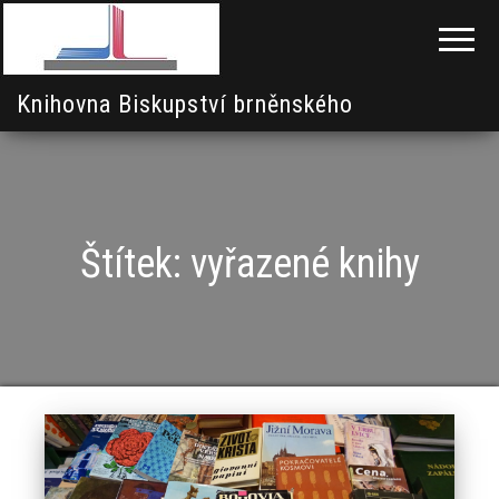
Knihovna Biskupství brněnského
Štítek:
vyřazené knihy