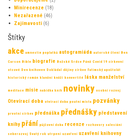
Minirecenze
(18)
Nezařazené
(46)
Zajímavosti
(6)
Štítky
akce
autogramiáda
amnestie poplatků
autorské čtení
Ben
biografie
Carson
Bible
Božské Srdce Páně
Covid 19
církevní
otcové
Den knihoven
Dokládal
dějiny církve
Fatimský apoštolát
láska
manželství
historický román
klanění
kněží
konvertité
novinky
misie
meditace
nabídka knih
osobní rozvoj
pozvánky
Otevírací doba
otvírací doba
poutní místa
přednášky
přednáška
představení
prvotní církev
přání
knihy
recenze
půjčovní doba
rozhovory
salesiáni
uzavření knihovny
seberozvoj
Svatý rok
utrpení
uzavření