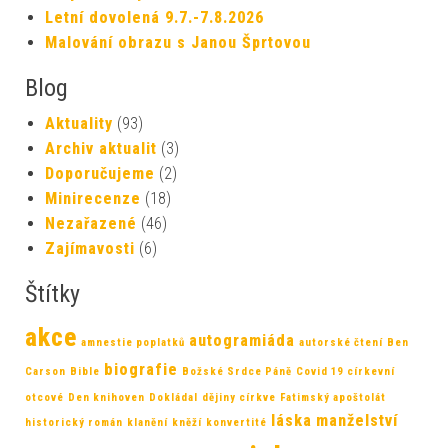
Letní dovolená 9.7.-7.8.2026
Malování obrazu s Janou Šprtovou
Blog
Aktuality
(93)
Archiv aktualit
(3)
Doporučujeme
(2)
Minirecenze
(18)
Nezařazené
(46)
Zajímavosti
(6)
Štítky
akce
autogramiáda
amnestie poplatků
autorské čtení
Ben
biografie
Carson
Bible
Božské Srdce Páně
Covid 19
církevní
otcové
Den knihoven
Dokládal
dějiny církve
Fatimský apoštolát
láska
manželství
historický román
klanění
kněží
konvertité