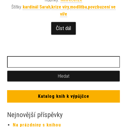
Štítky
kardinál Sarah
,
krize víry
,
modlitba
,
povzbuzení ve
víře
Číst dál
Katalog knih k výpůjčce
Nejnovější příspěvky
Na prázdniny s knihou